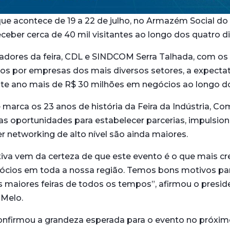
que acontece de 19 a 22 de julho, no Armazém Social do
eceber cerca de 40 mil visitantes ao longo dos quatro d
adores da feira, CDL e SINDCOM Serra Talhada, com os
s por empresas dos mais diversos setores, a expectat
ste ano mais de R$ 30 milhões em negócios ao longo d
 marca os 23 anos de história da Feira da Indústria, Co
 as oportunidades para estabelecer parcerias, impulsio
er networking de alto nível são ainda maiores.
iva vem da certeza de que este evento é o que mais cr
cios em toda a nossa região. Temos bons motivos par
 maiores feiras de todos os tempos”, afirmou o presid
 Melo.
irmou a grandeza esperada para o evento no próxim