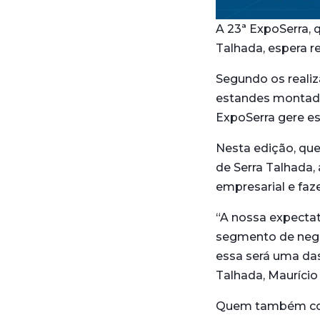
A 23ª ExpoSerra, 
Talhada, espera r
Segundo os realiz
estandes montado
ExpoSerra gere e
Nesta edição, que
de Serra Talhada,
empresarial e faz
“A nossa expectat
segmento de negó
essa será uma das
Talhada, Maurício
Quem também conf