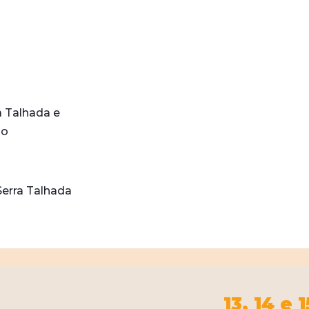
a Talhada e
do
erra Talhada
13, 14 e