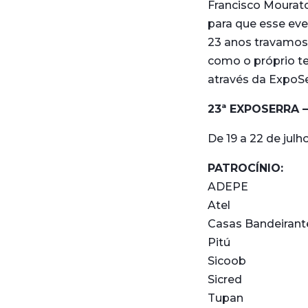
Francisco Mourato
para que esse eve
23 anos travamos,
como o próprio t
através da ExpoSe
23ª EXPOSERRA
De 19 a 22 de jul
PATROCÍNIO:
ADEPE
Atel
Casas Bandeirant
Pitú
Sicoob
Sicred
Tupan